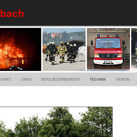
nbach
Springe zum Inhalt
NTAKT
LINKS
MITGLIEDERBEREICH
TECHNIK
VEREIN