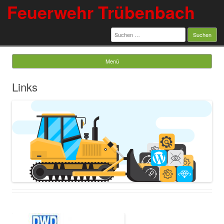
Feuerwehr Trübenbach
Suchen
nach:
Menü
Springe zum Inhalt
Links