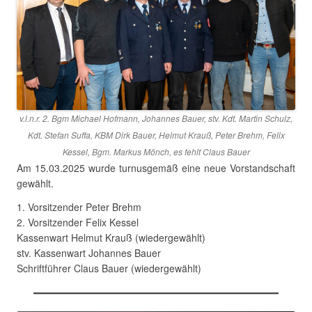
v.l.n.r. 2. Bgm Michael Hofmann, Johannes Bauer, stv. Kdt. Martin Schulz,
Kdt. Stefan Suffa, KBM Dirk Bauer, Helmut Krauß, Peter Brehm, Felix
Kessel, Bgm. Markus Mönch, es fehlt Claus Bauer
Am 15.03.2025 wurde turnusgemäß eine neue Vorstandschaft
gewählt.
1. Vorsitzender Peter Brehm
2. Vorsitzender Felix Kessel
Kassenwart Helmut Krauß (wiedergewählt)
stv. Kassenwart Johannes Bauer
Schriftführer Claus Bauer (wiedergewählt)