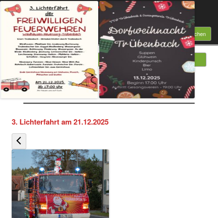
Feuerwehr Trübenbach
Suchen
nach:
Menü
Springe zum Inhalt
Beiträge 2025
3. Lichterfahrt am 21.12.2025